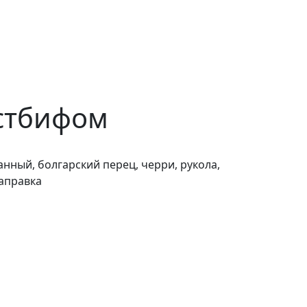
остбифом
ный, болгарский перец, черри, рукола,
заправка