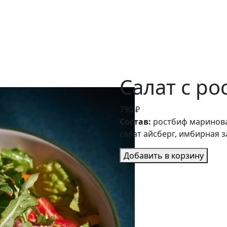
Салат с р
790 ₽
Состав:
ростбиф маринован
салат айсберг, имбирная 
Добавить в корзину