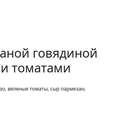
ваной говядиной
и томатами
рзо, вяленые томаты, сыр пармезан,